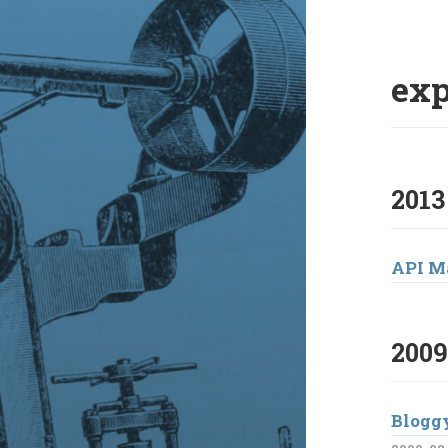
Jump
to:
exp
2013
API Må
2009
Bloggy