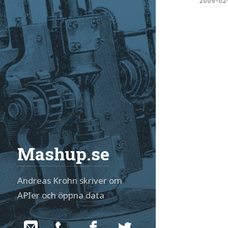
2009-02
Mashup.se
Andreas Krohn skriver om
APIer och öppna data
Navigation:
Social:
Email
Phone
Facebook
Twitter